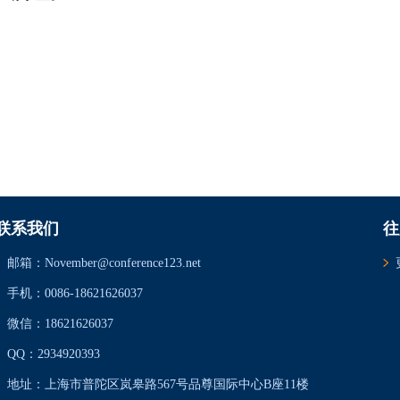
联系我们
往
邮箱：November@conference123.net
手机：0086-18621626037
微信：18621626037
QQ：2934920393
地址：上海市普陀区岚皋路567号品尊国际中心B座11楼