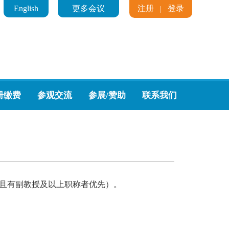
English
更多会议
注册
登录
|
册缴费
参观交流
参展/赞助
联系我们
且有副教授及以上职称者优先）
。